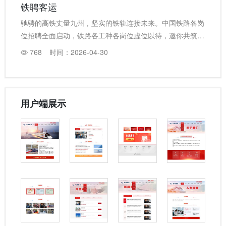
铁聘客运
驰骋的高铁丈量九州，坚实的铁轨连接未来。中国铁路各岗
位招聘全面启动，铁路各工种各岗位虚位以待，邀你共筑交
通强国脊梁。
768
时间：2026-04-30
用户端展示